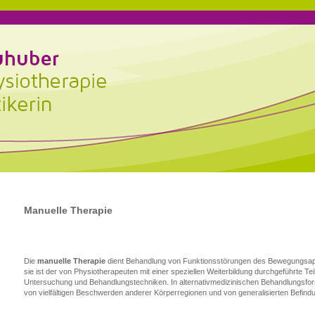
Manuelle Therapie
Die
manuelle Therapie
dient
Behandlung von Funktionsstörungen des Bewegungsap
sie ist der von Physiotherapeuten
mit einer speziellen Weiterbildung durchgeführte Te
Untersuchung und Behandlungstechniken. In alternativmedizinischen
Behandlungsfor
von vielfältigen Beschwerden anderer Körperregionen und von generalisierten Befin