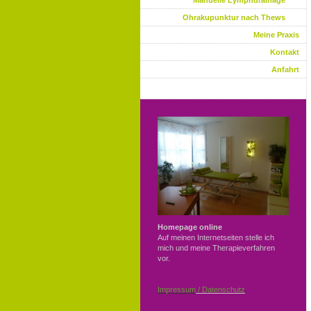
Manuelle Lymphdrainage
Ohrakupunktur nach Thews
Meine Praxis
Kontakt
Anfahrt
Homepage online
Auf meinen Internetseiten stelle ich
mich und meine Therapieverfahren
vor.
Impressum
/ Datenschutz