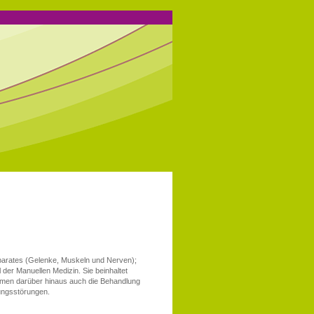
arates
(Gelenke, Muskeln und Nerven);
il der Manuellen Medizin
. Sie beinhaltet
men darüber hinaus auch die Behandlung
dungsstörungen.