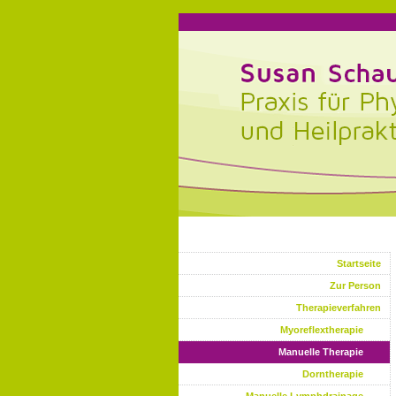
Startseite
Zur Person
Therapieverfahren
Myoreflextherapie
Manuelle Therapie
Dorntherapie