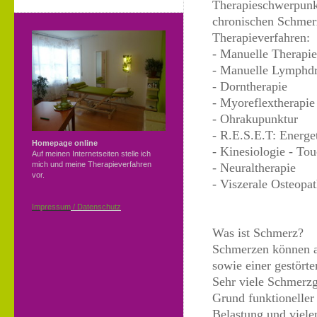
Therapieschwerpunk
chronischen Schmer
Therapieverfahren:
- Manuelle Therapie
- Manuelle Lymphdr
- Dorntherapie
- Myoreflextherapie
- Ohrakupunktur
- R.E.S.E.T: Energe
Homepage online
- Kinesiologie - Tou
Auf meinen Internetseiten stelle ich
mich und meine Therapieverfahren
- Neuraltherapie
vor.
- Viszerale Osteopat
Impressum
/ Datenschutz
Was ist Schmerz?
Schmerzen können al
sowie einer gestört
Sehr viele Schmerzg
Grund funktioneller
Belastung und viel