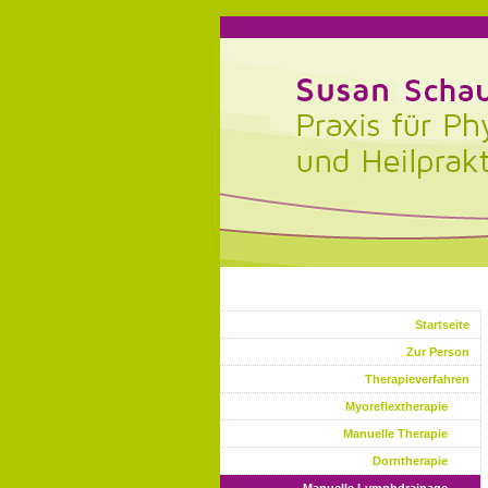
Startseite
Zur Person
Therapieverfahren
Myoreflextherapie
Manuelle Therapie
Dorntherapie