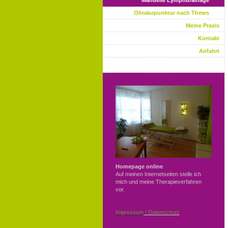
Manuelle Lymphdrainage
Ohrakupunktur nach Thews
Meine Praxis
Kontakt
Anfahrt
Homepage online
Auf meinen Internetseiten stelle ich
mich und meine Therapieverfahren
vor.
Impressum
/ Datenschutz