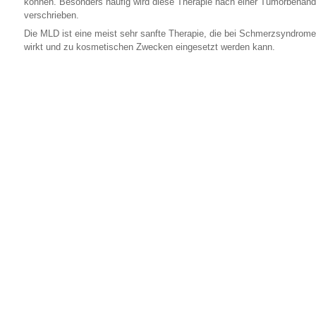
können. Besonders häufig wird diese Therapie nach einer Tumorbehan
verschrieben.
Die MLD ist eine meist sehr sanfte Therapie, die bei Schmerzsyndrom
wirkt und zu kosmetischen Zwecken eingesetzt werden kann.